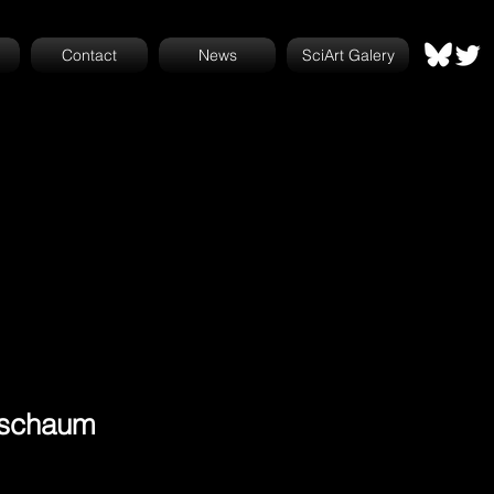
Contact
News
SciArt Galery
sschaum